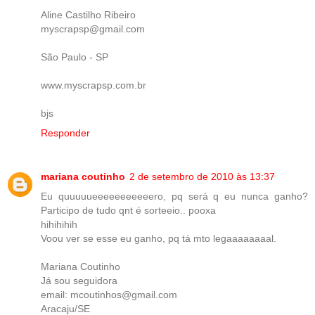
Aline Castilho Ribeiro
myscrapsp@gmail.com
São Paulo - SP
www.myscrapsp.com.br
bjs
Responder
mariana coutinho
2 de setembro de 2010 às 13:37
Eu quuuuueeeeeeeeeeero, pq será q eu nunca ganho?
Participo de tudo qnt é sorteeio.. pooxa
hihihihih
Voou ver se esse eu ganho, pq tá mto legaaaaaaaal.
Mariana Coutinho
Já sou seguidora
email: mcoutinhos@gmail.com
Aracaju/SE