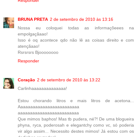
Responder
BRUNA PRETA
2 de setembro de 2010 às 13:16
Nossa eu coloquei todas as informaçõeees na
empolgaçãaao!
Isso é oq acontece qdo não lê as coisas direito e com
atençãaao!
Rsrsrsrs Bjoooooooo
Responder
Coração
2 de setembro de 2010 às 13:22
Carlinhaaaaaaaaaaaaaa!
Estou chorando litros e mais litros de acetona...
Aaaaaaaaaaaaaaaaaaaaaaaaa
aaaaaaaaaaaaaaaaaaaaaaaaa
Que mimos baphos! Mas tb pudera, né?! De uma blogueira
phyna, ryca, poderosah e elegantchy como vc, só poderia
vir algo assim... Necessito destes mimos! Já estou com os