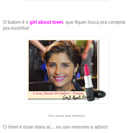
O batom é o
girl about town
, que fiquei louca pra comprar
pra euzinha!
foto: pausa para feminices
O rímel é esse mara aí.... eu uso messmo e adoro!